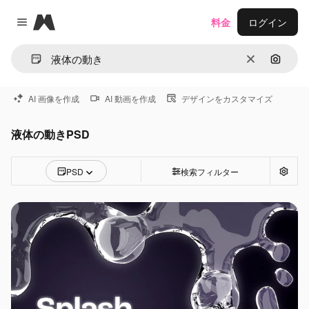
Magnific
料金
ログイン
Close menu
消去
画像で
AI 画像を作成
AI 動画を作成
デザインをカスタマイズ
液体の動きPSD
PSD
検索フィルター