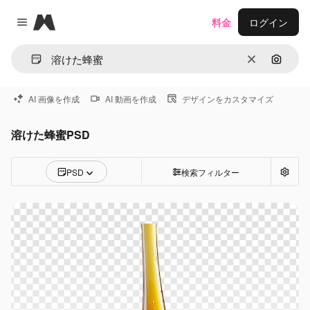
Magnific
料金
ログイン
Close menu
消去
画像で
AI 画像を作成
AI 動画を作成
デザインをカスタマイズ
溶けた蜂蜜PSD
PSD
検索フィルター