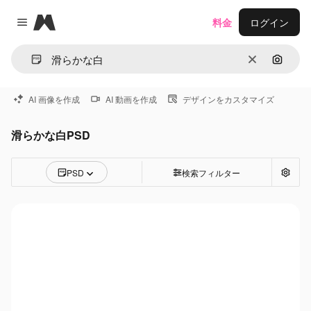
Magnific
料金
ログイン
Close menu
消去
画像で
AI 画像を作成
AI 動画を作成
デザインをカスタマイズ
滑らかな白PSD
PSD
検索フィルター