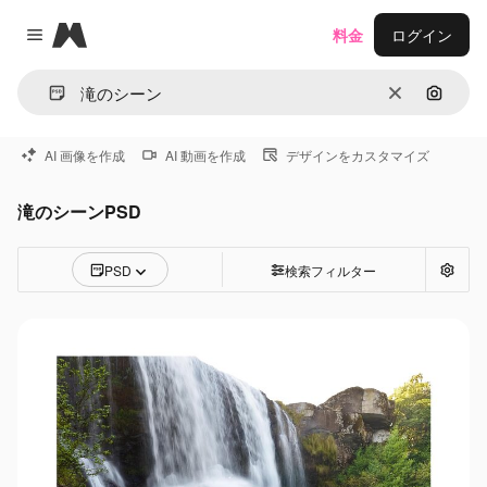
Magnific
料金
ログイン
Close menu
消去
画像で
AI 画像を作成
AI 動画を作成
デザインをカスタマイズ
滝のシーンPSD
PSD
検索フィルター