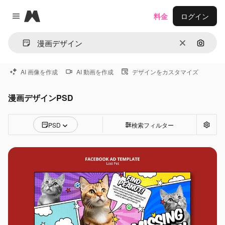
Magnific
料金
ログイン
Close menu
消去
画像で
AI 画像を作成
AI 動画を作成
デザインをカスタマイズ
漫画デザインPSD
PSD
検索フィルター