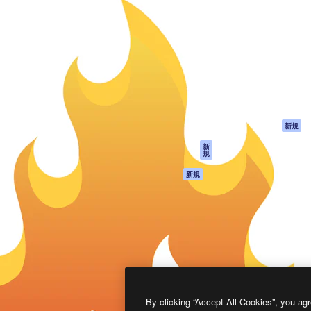
製品
はじめに
ティブ制作を導くためのプラ
Spaces
Academy
クリエイター、企業、代理
AI アシスタント
ドキュメント
含む100万人以上が利用して
AI 画像生成ツール
サポート
AI 動画生成ツール
利用規約
AI 音声合成ツール
プライバシーポリ
シー
ストックコンテン
ツ
オリジナル
新規
Claude/ChatGPT
クッキーポリシー
新
規
向けMCP
トラストセンター
エージェント
アフィリエイト
新規
API
法人向け
モバイルアプリ
すべてのMagnificツ
ール
2026
Freepik Company S.L.U.
無断複写・転載を禁じます
.
By clicking “Accept All Cookies”, you agr