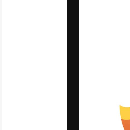
フォント
最高のクリエイ
ットフォーム。
店、スタジオを
います。
日本語
Copyright © 2010-