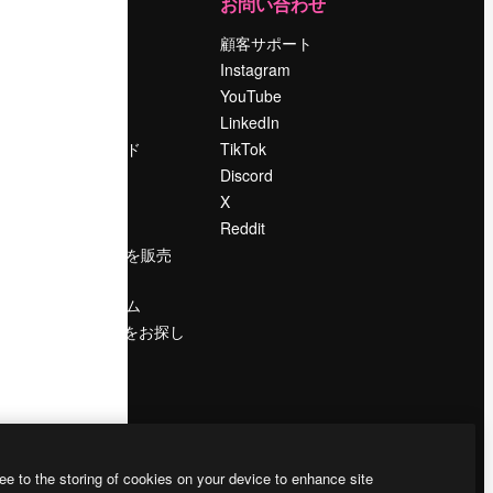
運営
お問い合わせ
料金
顧客サポート
会社概要
Instagram
Reviews
YouTube
採用情報
LinkedIn
検索トレンド
TikTok
ブログ
Discord
イベント
X
Slidesgo
Reddit
コンテンツを販売
する
プレスルーム
magnific.aiをお探し
ですか？
ee to the storing of cookies on your device to enhance site