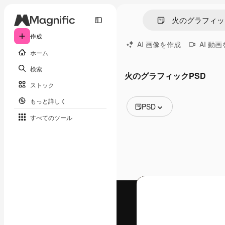
作成
AI 画像を作成
AI 動
ホーム
検索
火のグラフィックPSD
ストック
もっと詳しく
PSD
すべてのツール
全ての画像
ベクトル
イラスト
写真
PSD
テンプレート
モックアップ
動画
映像素材
モーショングラフィックス
動画テンプレート
アイコン
3D モデル