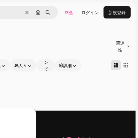
料金
ログイン
新規登録
消去
画像で検索
検索
オ
ン
関連
ラ
性
イ
ン
色
人々
詳細
で
編
集
可
能