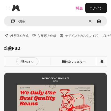
Magnific
料金
ログイン
Close menu
消去
画像で
AI 画像を作成
AI 動画を作成
デザインをカスタマイズ
プレゼ
焙煎PSD
PSD
検索フィルター