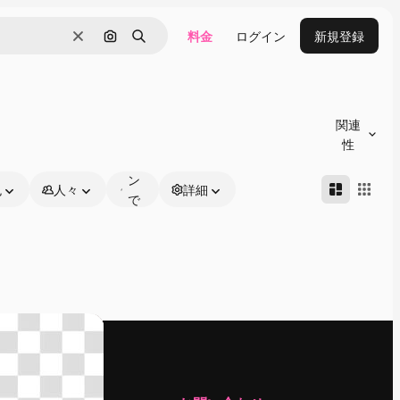
料金
ログイン
新規登録
消去
画像で検索
検索
オ
ン
関連
ラ
性
イ
ン
色
人々
詳細
で
編
集
可
能