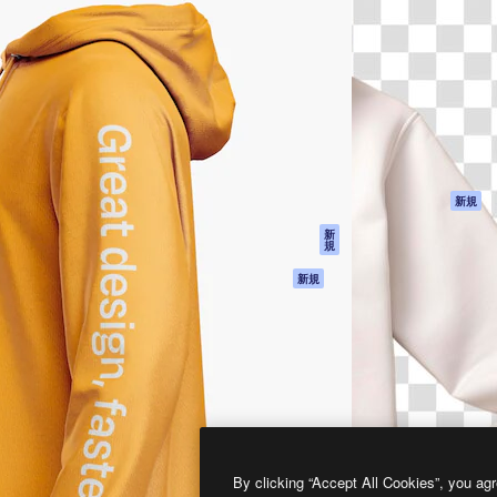
製品
はじめに
ティブ制作を導くためのプラ
Spaces
Academy
クリエイター、企業、代理
AI アシスタント
ドキュメント
含む100万人以上が利用して
AI 画像生成ツール
サポート
AI 動画生成ツール
利用規約
AI 音声合成ツール
プライバシーポリ
シー
ストックコンテン
ツ
オリジナル
新規
Claude/ChatGPT
クッキーポリシー
新
規
向けMCP
トラストセンター
エージェント
アフィリエイト
新規
API
法人向け
モバイルアプリ
すべてのMagnificツ
ール
2026
Freepik Company S.L.U.
無断複写・転載を禁じます
.
By clicking “Accept All Cookies”, you agr