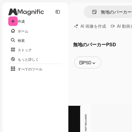
作成
AI 画像を作成
AI 動
ホーム
検索
無地のパーカーPSD
ストック
もっと詳しく
PSD
すべてのツール
全ての画像
ベクトル
イラスト
写真
PSD
テンプレート
モックアップ
動画
映像素材
モーショングラフィックス
動画テンプレート
アイコン
3D モデル