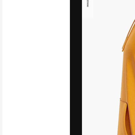
フォント
最高のクリエイ
ットフォーム。
店、スタジオを
います。
日本語
Copyright © 2010-