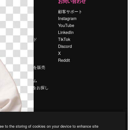
運営
お問い合わせ
料金
顧客サポート
会社概要
Instagram
Reviews
YouTube
採用情報
LinkedIn
検索トレンド
TikTok
ブログ
Discord
イベント
X
Slidesgo
Reddit
コンテンツを販売
する
プレスルーム
magnific.aiをお探し
ですか？
ee to the storing of cookies on your device to enhance site