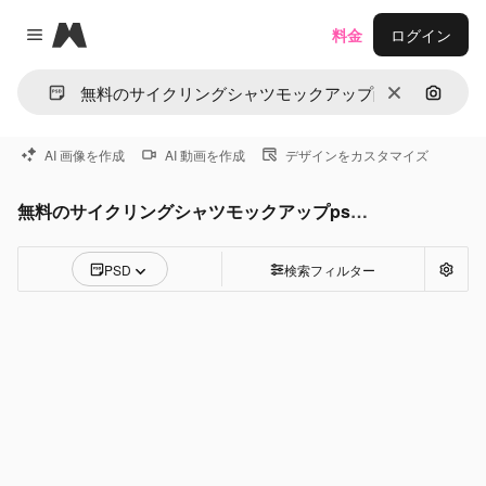
Magnific
料金
ログイン
Close menu
消去
画像で
AI 画像を作成
AI 動画を作成
デザインをカスタマイズ
無料のサイクリングシャツモックアップpsdPSD
PSD
検索フィルター