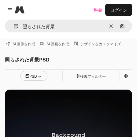
Magnific
料金
ログイン
Close menu
消去
画像で
AI 画像を作成
AI 動画を作成
デザインをカスタマイズ
照らされた背景PSD
PSD
検索フィルター