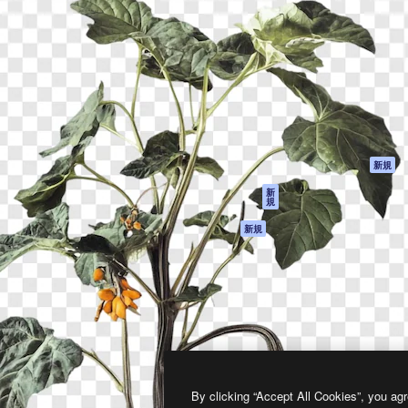
製品
はじめに
ティブ制作を導くためのプラ
Spaces
Academy
クリエイター、企業、代理
AI アシスタント
ドキュメント
含む100万人以上が利用して
AI 画像生成ツール
サポート
AI 動画生成ツール
利用規約
AI 音声合成ツール
プライバシーポリ
シー
ストックコンテン
ツ
オリジナル
新規
Claude/ChatGPT
クッキーポリシー
新
規
向けMCP
トラストセンター
エージェント
アフィリエイト
新規
API
法人向け
モバイルアプリ
すべてのMagnificツ
ール
2026
Freepik Company S.L.U.
無断複写・転載を禁じます
.
By clicking “Accept All Cookies”, you agr