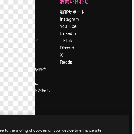
運営
お問い合わせ
料金
顧客サポート
会社概要
Instagram
Reviews
YouTube
採用情報
LinkedIn
検索トレンド
TikTok
ブログ
Discord
イベント
X
Slidesgo
Reddit
コンテンツを販売
する
プレスルーム
magnific.aiをお探し
ですか？
ee to the storing of cookies on your device to enhance site