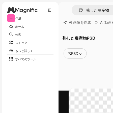
作成
AI 画像を作成
AI 動
ホーム
検索
熟した農産物PSD
ストック
もっと詳しく
PSD
すべてのツール
全ての画像
ベクトル
イラスト
写真
PSD
テンプレート
モックアップ
動画
映像素材
モーショングラフィックス
動画テンプレート
アイコン
3D モデル