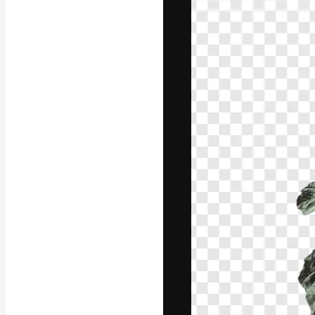
フォント
最高のクリエイ
ットフォーム。
店、スタジオを
います。
日本語
Copyright © 2010-