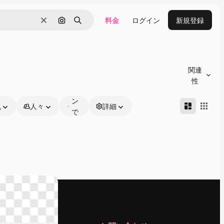
料金
ログイン
新規登録
消去
画像で検索
検索
オ
ン
関連
ラ
性
イ
ン
色
人々
詳細
で
編
集
可
能