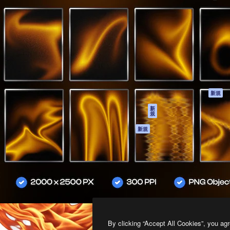
製品
はじめに
ティブ制作を導くためのプラ
Spaces
Academy
クリエイター、企業、代理
AI アシスタント
ドキュメント
含む100万人以上が利用して
AI 画像生成ツール
サポート
AI 動画生成ツール
利用規約
AI 音声合成ツール
プライバシーポリ
シー
ストックコンテン
ツ
オリジナル
新規
Claude/ChatGPT
クッキーポリシー
新
規
向けMCP
トラストセンター
エージェント
アフィリエイト
新規
API
法人向け
モバイルアプリ
すべてのMagnificツ
ール
2026
Freepik Company S.L.U.
無断複写・転載を禁じます
.
By clicking “Accept All Cookies”, you agr