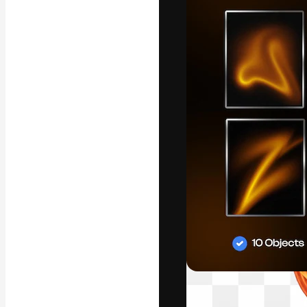
フォント
最高のクリエイ
ットフォーム。
店、スタジオを
います。
日本語
Copyright © 2010-