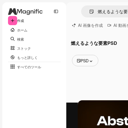
作成
AI 画像を作成
AI 動
ホーム
検索
燃えるような要素PSD
ストック
もっと詳しく
PSD
すべてのツール
全ての画像
ベクトル
イラスト
写真
PSD
テンプレート
モックアップ
動画
映像素材
モーショングラフィックス
動画テンプレート
アイコン
3D モデル