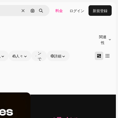
料金
ログイン
新規登録
消去
画像で検索
検索
オ
ン
関連
ラ
性
イ
ン
色
人々
詳細
で
編
集
可
能