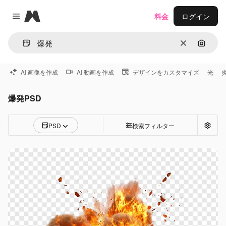
Magnific
料金
ログイン
Close menu
消去
画像で
AI 画像を作成
AI 動画を作成
デザインをカスタマイズ
光
爆発PSD
PSD
検索フィルター