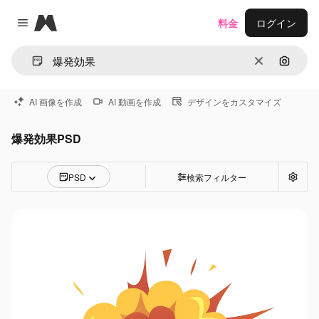
Magnific
料金
ログイン
Close menu
消去
画像で
AI 画像を作成
AI 動画を作成
デザインをカスタマイズ
爆発効果PSD
PSD
検索フィルター