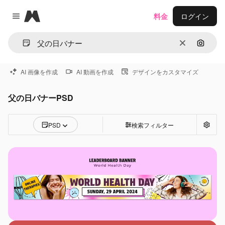
Magnific
料金
ログイン
Close menu
消去
画像で
AI 画像を作成
AI 動画を作成
デザインをカスタマイズ
父の日バナーPSD
PSD
検索フィルター