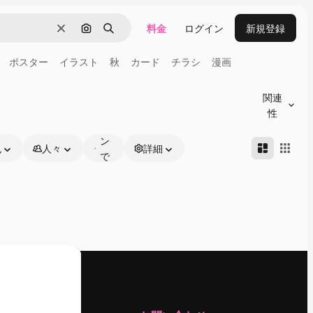
料金
ログイン
新規登録
消去
画像で検索
検索
ポスター
イラスト
秋
カード
チラシ
漫画
オ
ン
関連
ラ
性
イ
ン
色
人々
詳細
で
編
集
可
能