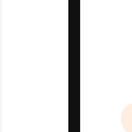
フォント
最高のクリエイ
ットフォーム。
店、スタジオを
います。
日本語
Copyright © 2010-