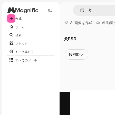
作成
AI 画像を作成
AI 動
ホーム
検索
犬PSD
ストック
もっと詳しく
PSD
すべてのツール
全ての画像
ベクトル
イラスト
写真
PSD
テンプレート
モックアップ
動画
映像素材
モーショングラフィックス
動画テンプレート
アイコン
3D モデル