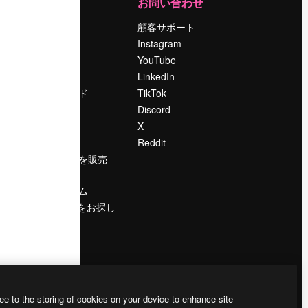
運営
お問い合わせ
料金
顧客サポート
会社概要
Instagram
Reviews
YouTube
採用情報
LinkedIn
検索トレンド
TikTok
ブログ
Discord
イベント
X
Slidesgo
Reddit
コンテンツを販売
する
プレスルーム
magnific.aiをお探し
ですか？
ee to the storing of cookies on your device to enhance site