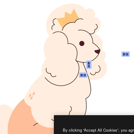
製品
はじめに
ティブ制作を導くためのプラ
Spaces
Academy
クリエイター、企業、代理
AI アシスタント
ドキュメント
含む100万人以上が利用して
AI 画像生成ツール
サポート
AI 動画生成ツール
利用規約
AI 音声合成ツール
プライバシーポリ
シー
ストックコンテン
ツ
オリジナル
新規
Claude/ChatGPT
クッキーポリシー
新
規
向けMCP
トラストセンター
エージェント
アフィリエイト
新規
API
法人向け
モバイルアプリ
すべてのMagnificツ
ール
2026
Freepik Company S.L.U.
無断複写・転載を禁じます
.
By clicking “Accept All Cookies”, you agr