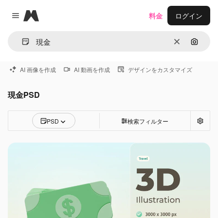
Magnific
料金
ログイン
Close menu
消去
画像で
AI 画像を作成
AI 動画を作成
デザインをカスタマイズ
現金PSD
PSD
検索フィルター