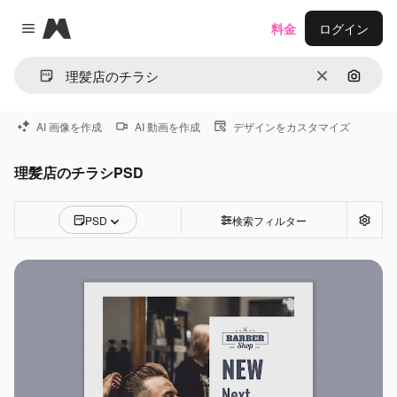
Magnific
料金
ログイン
Close menu
消去
画像で
AI 画像を作成
AI 動画を作成
デザインをカスタマイズ
理髪店のチラシPSD
PSD
検索フィルター