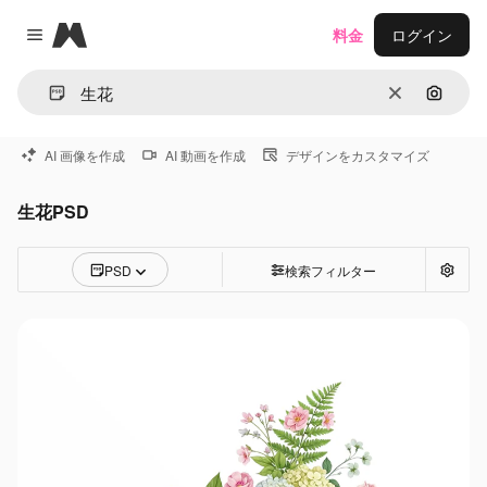
Magnific
料金
ログイン
Close menu
消去
画像で
AI 画像を作成
AI 動画を作成
デザインをカスタマイズ
生花PSD
PSD
検索フィルター