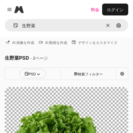
Magnific
料金
ログイン
Close menu
消去
画像で
AI 画像を作成
AI 動画を作成
デザインをカスタマイズ
生野菜PSD
- 2ページ
PSD
検索フィルター