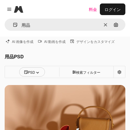
Magnific
料金
ログイン
Close menu
消去
画像で
AI 画像を作成
AI 動画を作成
デザインをカスタマイズ
用品PSD
PSD
検索フィルター