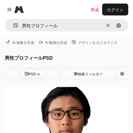
Magnific
料金
ログイン
Close menu
消去
画像で
AI 画像を作成
AI 動画を作成
デザインをカスタマイズ
男性プロフィールPSD
PSD
検索フィルター