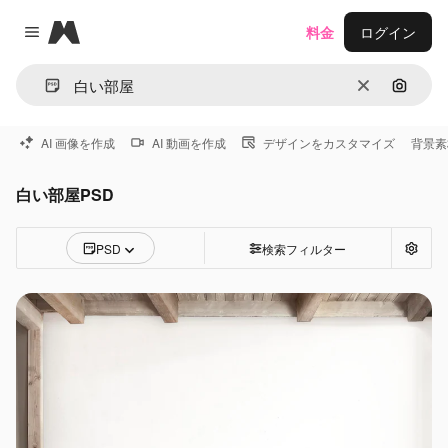
Magnific
料金
ログイン
Close menu
消去
画像で
AI 画像を作成
AI 動画を作成
デザインをカスタマイズ
背景素
白い部屋PSD
PSD
検索フィルター