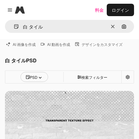
Magnific
料金
ログイン
Close menu
消去
画像で
AI 画像を作成
AI 動画を作成
デザインをカスタマイズ
白 タイルPSD
PSD
検索フィルター