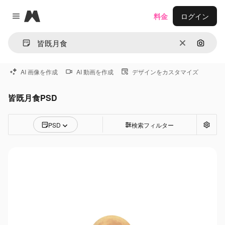
Magnific
料金
ログイン
Close menu
消去
画像で
AI 画像を作成
AI 動画を作成
デザインをカスタマイズ
皆既月食PSD
PSD
検索フィルター