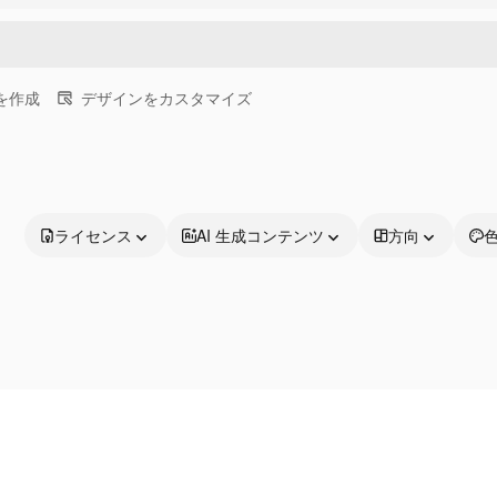
画を作成
デザインをカスタマイズ
ライセンス
AI 生成コンテンツ
方向