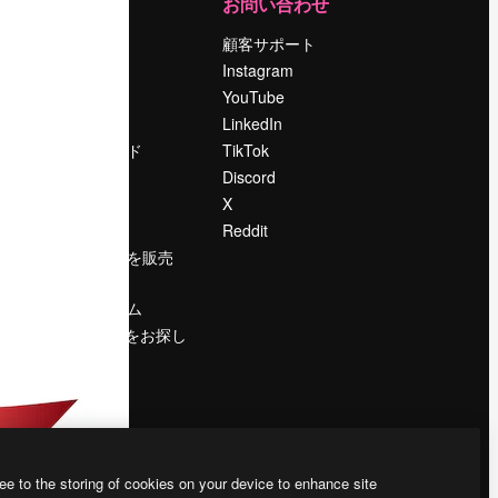
運営
お問い合わせ
料金
顧客サポート
会社概要
Instagram
Reviews
YouTube
採用情報
LinkedIn
検索トレンド
TikTok
ブログ
Discord
イベント
X
Slidesgo
Reddit
コンテンツを販売
する
プレスルーム
magnific.aiをお探し
ですか？
ee to the storing of cookies on your device to enhance site