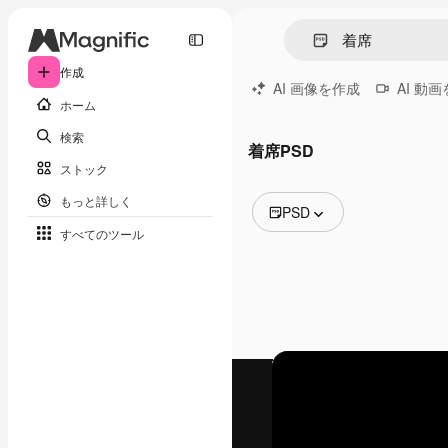
作成
AI 画像を作成
AI 動
ホーム
検索
着席PSD
ストック
もっと詳しく
PSD
すべてのツール
全ての画像
ベクトル
イラスト
写真
PSD
テンプレート
モックアップ
動画
映像素材
モーショングラフィックス
動画テンプレート
アイコン
3D モデル