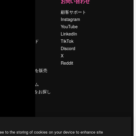
運営
お問い合わせ
料金
顧客サポート
会社概要
Instagram
Reviews
YouTube
採用情報
LinkedIn
検索トレンド
TikTok
ブログ
Discord
イベント
X
Slidesgo
Reddit
コンテンツを販売
する
プレスルーム
magnific.aiをお探し
ですか？
ee to the storing of cookies on your device to enhance site