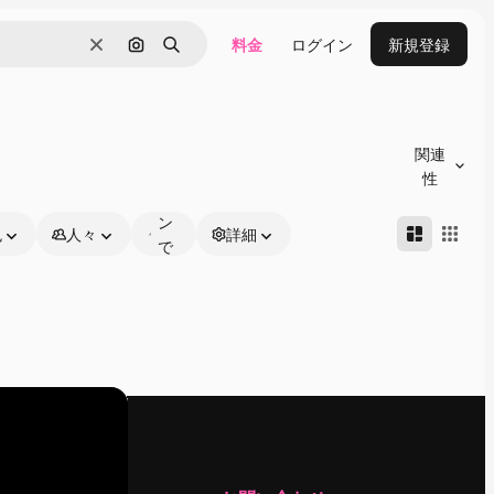
料金
ログイン
新規登録
消去
画像で検索
検索
オ
ン
関連
ラ
性
イ
ン
色
人々
詳細
で
編
集
可
能