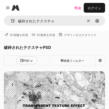
Magnific
料金
ログイン
Close menu
消去
画像で
AI 画像を作成
AI 動画を作成
デザインをカスタマイズ
破砕されたテクスチャPSD
PSD
検索フィルター