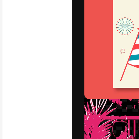
フォント
最高のクリエイ
ットフォーム。
店、スタジオを
います。
日本語
Copyright © 2010-