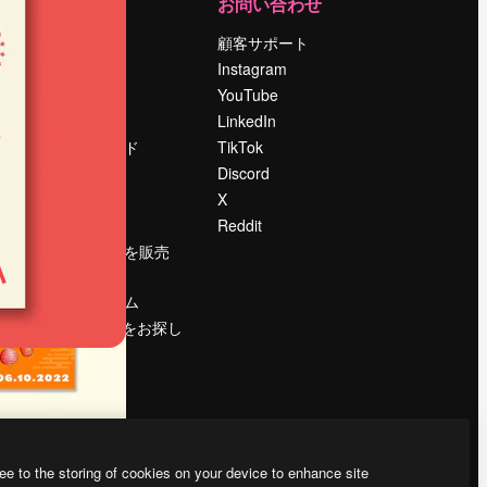
運営
お問い合わせ
料金
顧客サポート
会社概要
Instagram
Reviews
YouTube
採用情報
LinkedIn
検索トレンド
TikTok
ブログ
Discord
イベント
X
Slidesgo
Reddit
コンテンツを販売
する
プレスルーム
magnific.aiをお探し
ですか？
ee to the storing of cookies on your device to enhance site