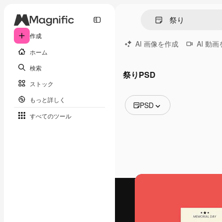
作成
AI 画像を作成
AI 動
ホーム
検索
祭りPSD
ストック
もっと詳しく
PSD
すべてのツール
全ての画像
ベクトル
イラスト
写真
PSD
テンプレート
モックアップ
動画
映像素材
モーショングラフィックス
動画テンプレート
アイコン
3D モデル