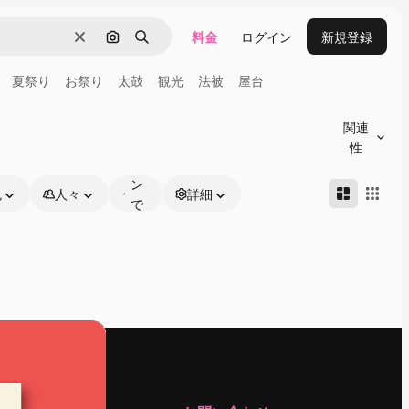
料金
ログイン
新規登録
消去
画像で検索
検索
夏祭り
お祭り
太鼓
観光
法被
屋台
オ
ン
関連
ラ
性
イ
ン
色
人々
詳細
で
編
集
可
能