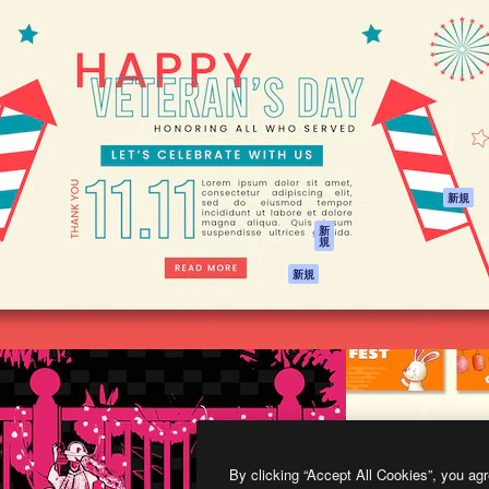
製品
はじめに
ティブ制作を導くためのプラ
Spaces
Academy
クリエイター、企業、代理
AI アシスタント
ドキュメント
含む100万人以上が利用して
AI 画像生成ツール
サポート
AI 動画生成ツール
利用規約
AI 音声合成ツール
プライバシーポリ
シー
ストックコンテン
ツ
オリジナル
新規
Claude/ChatGPT
クッキーポリシー
新
規
向けMCP
トラストセンター
エージェント
アフィリエイト
新規
API
法人向け
モバイルアプリ
すべてのMagnificツ
ール
2026
Freepik Company S.L.U.
無断複写・転載を禁じます
.
By clicking “Accept All Cookies”, you agr