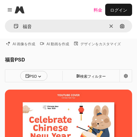
Magnific
料金
ログイン
Close menu
消去
画像で
AI 画像を作成
AI 動画を作成
デザインをカスタマイズ
福音PSD
PSD
検索フィルター