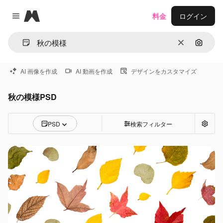
Magnific
料金
ログイン
Close menu
消去
画像で
AI 画像を作成
AI 動画を作成
デザインをカスタマイズ
秋の模様PSD
PSD
検索フィルター