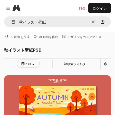
Magnific
料金
ログイン
Close menu
消去
画像で
AI 画像を作成
AI 動画を作成
デザインをカスタマイズ
秋イラスト壁紙PSD
PSD
検索フィルター