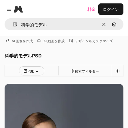
Magnific
料金
ログイン
Close menu
消去
画像で
AI 画像を作成
AI 動画を作成
デザインをカスタマイズ
科学的モデルPSD
PSD
検索フィルター