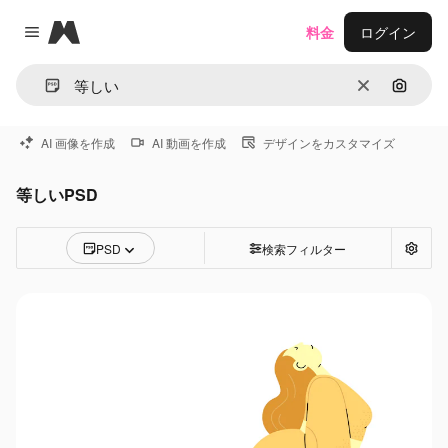
Magnific
料金
ログイン
Close menu
消去
画像で
AI 画像を作成
AI 動画を作成
デザインをカスタマイズ
等しいPSD
PSD
検索フィルター