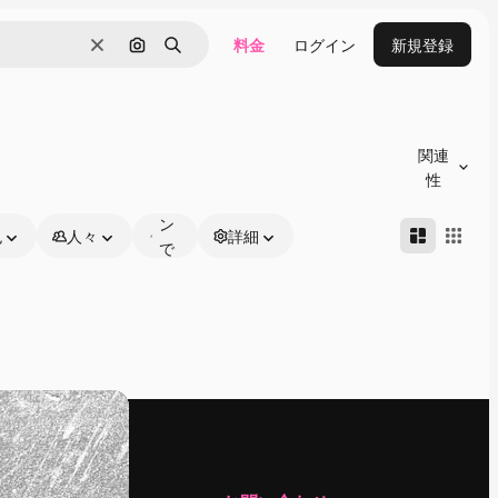
料金
ログイン
新規登録
消去
画像で検索
検索
オ
ン
関連
ラ
性
イ
ン
色
人々
詳細
で
編
集
可
能