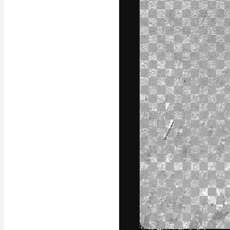
フォント
最高のクリエイ
ットフォーム。
店、スタジオを
います。
日本語
Copyright © 2010-