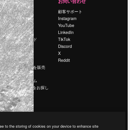
運営
お問い合わせ
料金
顧客サポート
会社概要
Instagram
Reviews
YouTube
採用情報
LinkedIn
検索トレンド
TikTok
ブログ
Discord
イベント
X
Slidesgo
Reddit
コンテンツを販売
する
プレスルーム
magnific.aiをお探し
ですか？
ee to the storing of cookies on your device to enhance site