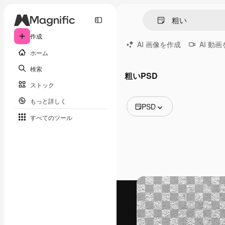
作成
AI 画像を作成
AI 動
ホーム
検索
粗いPSD
ストック
もっと詳しく
PSD
すべてのツール
全ての画像
ベクトル
イラスト
写真
PSD
テンプレート
モックアップ
動画
映像素材
モーショングラフィックス
動画テンプレート
アイコン
3D モデル