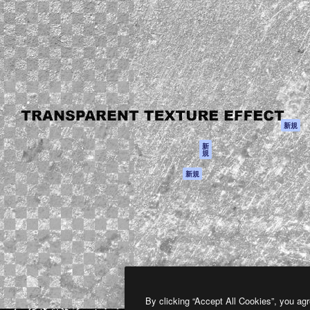
製品
はじめに
ティブ制作を導くためのプラ
Spaces
Academy
クリエイター、企業、代理
AI アシスタント
ドキュメント
含む100万人以上が利用して
AI 画像生成ツール
サポート
AI 動画生成ツール
利用規約
AI 音声合成ツール
プライバシーポリ
シー
ストックコンテン
ツ
オリジナル
新規
Claude/ChatGPT
クッキーポリシー
新
規
向けMCP
トラストセンター
エージェント
アフィリエイト
新規
API
法人向け
モバイルアプリ
すべてのMagnificツ
ール
2026
Freepik Company S.L.U.
無断複写・転載を禁じます
.
By clicking “Accept All Cookies”, you agr