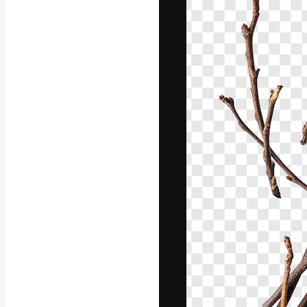
フォント
最高のクリエイ
ットフォーム。
店、スタジオを
います。
日本語
Copyright © 2010-