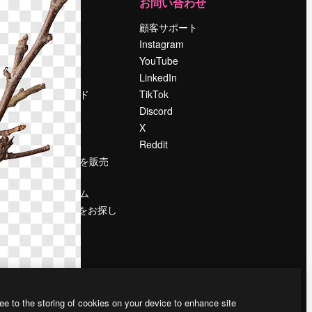
運営
お問い合わせ
料金
顧客サポート
会社概要
Instagram
Reviews
YouTube
採用情報
LinkedIn
検索トレンド
TikTok
ブログ
Discord
イベント
X
Slidesgo
Reddit
コンテンツを販売
する
プレスルーム
magnific.aiをお探し
ですか？
ee to the storing of cookies on your device to enhance site