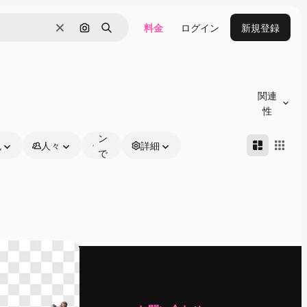
料金
ログイン
新規登録
消去
画像で検索
検索
オ
ン
関連
ラ
性
イ
ン
色
人々
詳細
で
編
集
可
能