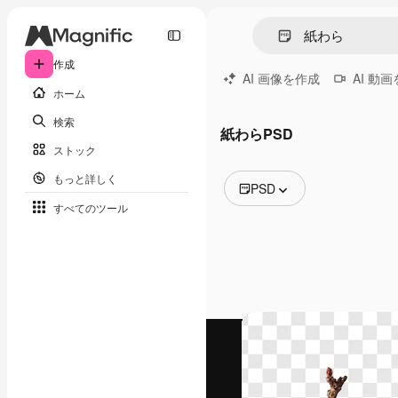
作成
AI 画像を作成
AI 動
ホーム
検索
紙わらPSD
ストック
もっと詳しく
PSD
すべてのツール
全ての画像
ベクトル
イラスト
写真
PSD
テンプレート
モックアップ
動画
映像素材
モーショングラフィックス
動画テンプレート
アイコン
3D モデル