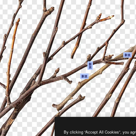
製品
はじめに
ティブ制作を導くためのプラ
Spaces
Academy
クリエイター、企業、代理
AI アシスタント
ドキュメント
含む100万人以上が利用して
AI 画像生成ツール
サポート
AI 動画生成ツール
利用規約
AI 音声合成ツール
プライバシーポリ
シー
ストックコンテン
ツ
オリジナル
新規
Claude/ChatGPT
クッキーポリシー
新
規
向けMCP
トラストセンター
エージェント
アフィリエイト
新規
API
法人向け
モバイルアプリ
すべてのMagnificツ
ール
2026
Freepik Company S.L.U.
無断複写・転載を禁じます
.
By clicking “Accept All Cookies”, you agr