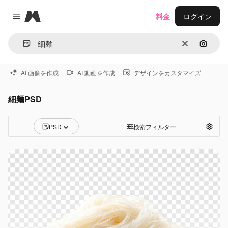
Magnific
料金
ログイン
Close menu
消去
画像で
AI 画像を作成
AI 動画を作成
デザインをカスタマイズ
細麺PSD
PSD
検索フィルター