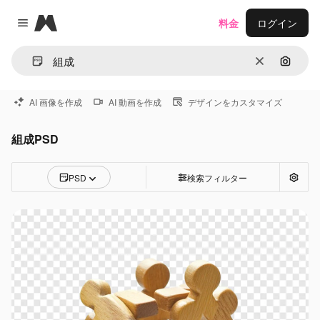
Magnific
料金
ログイン
Close menu
消去
画像で
AI 画像を作成
AI 動画を作成
デザインをカスタマイズ
組成PSD
PSD
検索フィルター