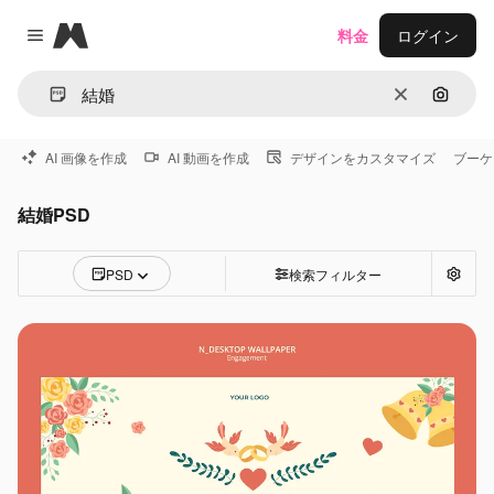
Magnific
料金
ログイン
Close menu
消去
画像で
AI 画像を作成
AI 動画を作成
デザインをカスタマイズ
ブーケ
結婚PSD
PSD
検索フィルター