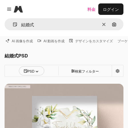
Magnific
料金
ログイン
Close menu
消去
画像で
AI 画像を作成
AI 動画を作成
デザインをカスタマイズ
ブーケ
結婚式PSD
PSD
検索フィルター