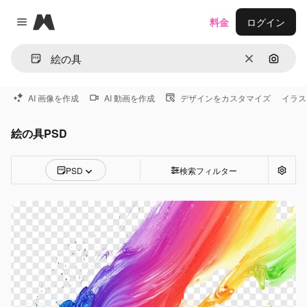
Magnific
料金
ログイン
Close menu
消去
画像で
AI 画像を作成
AI 動画を作成
デザインをカスタマイズ
イラス
絵の具PSD
PSD
検索フィルター