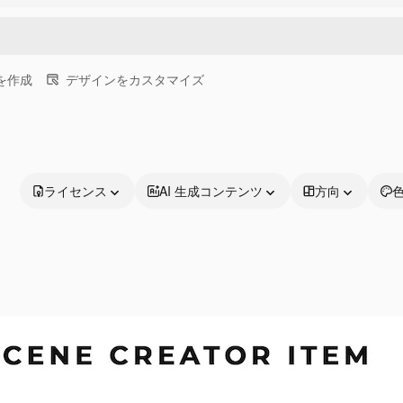
画を作成
デザインをカスタマイズ
ライセンス
AI 生成コンテンツ
方向