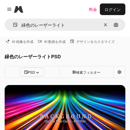
Magnific
料金
ログイン
Close menu
消去
画像で
AI 画像を作成
AI 動画を作成
デザインをカスタマイズ
緑色のレーザーライトPSD
PSD
検索フィルター