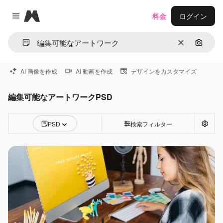
Magnific
料金
ログイン
Close menu
消去
画像で
AI 画像を作成
AI 動画を作成
デザインをカスタマイズ
編集可能なアートワークPSD
PSD
検索フィルター