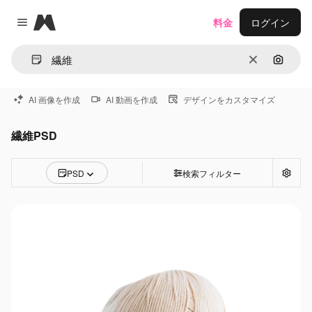
Magnific
料金
ログイン
Close menu
消去
画像で
AI 画像を作成
AI 動画を作成
デザインをカスタマイズ
繊維PSD
PSD
検索フィルター