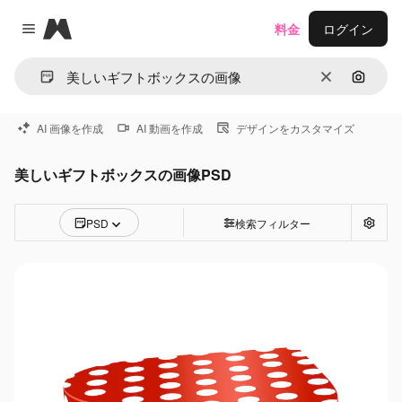
Magnific
料金
ログイン
Close menu
消去
画像で
AI 画像を作成
AI 動画を作成
デザインをカスタマイズ
美しいギフトボックスの画像PSD
PSD
検索フィルター