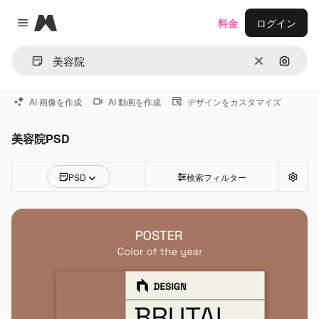
Magnific
料金
ログイン
Close menu
消去
画像で
AI 画像を作成
AI 動画を作成
デザインをカスタマイズ
美容院PSD
PSD
検索フィルター