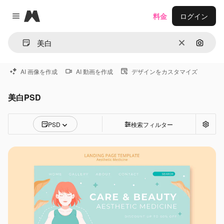
Magnific
料金
ログイン
Close menu
消去
画像で
AI 画像を作成
AI 動画を作成
デザインをカスタマイズ
美白PSD
PSD
検索フィルター