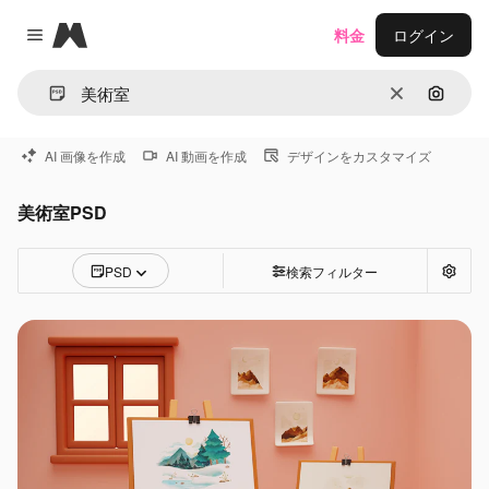
Magnific
料金
ログイン
Close menu
消去
画像で
AI 画像を作成
AI 動画を作成
デザインをカスタマイズ
美術室PSD
PSD
検索フィルター