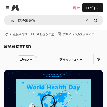
Magnific
料金
ログイン
Close menu
消去
画像で
AI 画像を作成
AI 動画を作成
デザインをカスタマイズ
聴診器装置PSD
PSD
検索フィルター